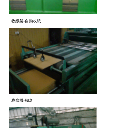
收紙架-自動收紙
糊盒機-糊盒