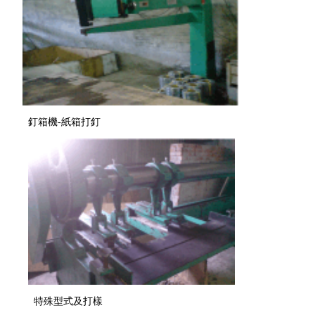
釘箱機-紙箱打釘
特殊型式及打樣