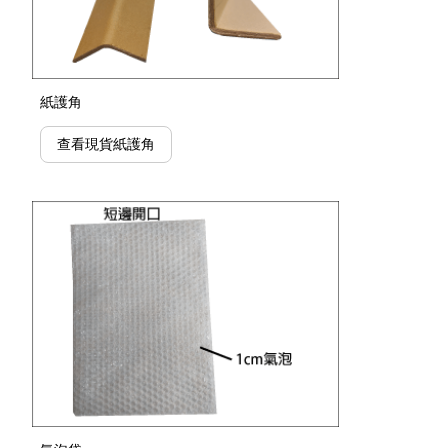
紙護角
查看現貨紙護角